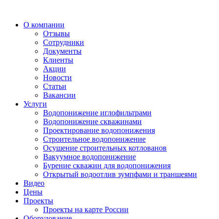
О компании
Отзывы
Сотрудники
Документы
Клиенты
Акции
Новости
Статьи
Вакансии
Услуги
Водопонижение иглофильтрами
Водопонижение скважинами
Проектирование водопонижения
Строительное водопонижение
Осушение строительных котлованов
Вакуумное водопонижение
Бурение скважин для водопонижения
Открытый водоотлив зумпфами и траншеями
Видео
Цены
Проекты
Проекты на карте России
Оборудование