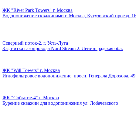
ЖК "River Park Towers" г. Москва
Водопонижение скважинами г. Москва, Кутузовский проезд, 1
Северный поток-2, г. Усть-Луга
3-я, нитка газопровода Nord Stream 2. Ленинградская обл.
ЖК "Will Towers" г. Москва
Иглофильтровое водопонижение, просп. Генерала Дорохова, 49
ЖК "Событие-4" г. Москва
Бурение скважин для водопонижения ул. Лобачевского