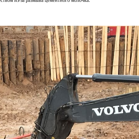
чеством
из-за
размыва цементного молочка.