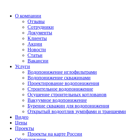
О компании
Отзывы
Сотрудники
Документы
Клиенты
Акции
Новости
Статьи
Вакансии
Услуги
Водопонижение иглофильтрами
Водопонижение скважинами
Проектирование водопонижения
Строительное водопонижение
Осушение строительных котлованов
Вакуумное водопонижение
Бурение скважин для водопонижения
Открытый водоотлив зумпфами и траншеями
Видео
Цены
Проекты
Проекты на карте России
Оборудование