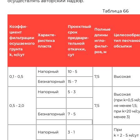
осуществлять авторский надзор.
Таблица 66
Коэффи-
Проектный
Полные
циент
срок
Характе-
длины
Целесообра
фильтрации
предвари-
ристика
игло-
тип песчано
осушаемого
тельной
пласта
фильт-
обсыпки
грунта
откачки,
ров, м
k, м/сут
сут
Напорный
10 - 5
0,1 - 0,5
7,5
Высокая
Безнапорный
15 - 7
Напорный
5 - 3
Высокая
(при k=0,5 м/
0,5 - 2,0
7,5
не менее 1,5;
при k=20 м/су
Безнапорный
7 - 5
менее 3)
При
Напорный
3 - 1
k = 2 - 5 м/сут