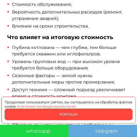
Стоимость обслуживания;
Вероятность дополнительных расходов (ремонт,
устранение аварий);
Влияние на сроки строительства.
Что влияет на итоговую стоимость
Глубина котлована — чем глубже, тем больше
требуется скважин или иглофильтров;
Уровень грунтовых вод — при высоком уровне
требуется больше оборудования;
Сезонные факторы — зимой нужны
дополнительные меры против промерзания;
Доступ техники — сложный подъезд увеличивает
время и стоимость монтажа.
Продолжая пользоваться сайтом, вы соглашаетесь на обработку файлов
И прочие факторы …
cookie
политикой конфиденциальности
.
Как выбрать оптимальное решение?
ХОРОШО
Обратиться к специалистам с необходимым
whatsapp
telegram
опытом и знаниями;