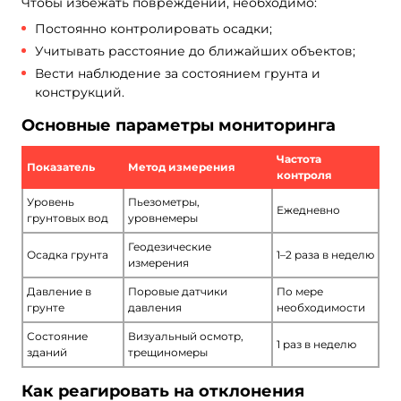
Чтобы избежать повреждений, необходимо:
Постоянно контролировать осадки;
Учитывать расстояние до ближайших объектов;
Вести наблюдение за состоянием грунта и
конструкций.
Основные параметры мониторинга
Частота
Показатель
Метод измерения
контроля
Уровень
Пьезометры,
Ежедневно
грунтовых вод
уровнемеры
Геодезические
Осадка грунта
1–2 раза в неделю
измерения
Давление в
Поровые датчики
По мере
грунте
давления
необходимости
Состояние
Визуальный осмотр,
1 раз в неделю
зданий
трещиномеры
Как реагировать на отклонения