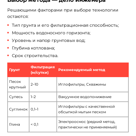
Выбор метода — дело инженера
Решающими факторами при выборе технологии
остаются:
Тип грунта и его фильтрационная способность;
Мощность водоносного горизонта;
Уровень и напор грунтовых вод;
Глубина котлована;
Срок строительства.
Фильтрация
Грунт
Рекомендуемый метод
(м/сутки)
Песок
2–10
Иглофильтры, Скважины
крупный
Супесь
1–2
Вакуумное водопонижение
Иглофильтры с качественной
Суглинок
0,1–1
обсыпкой мытым песком
Электроосмос (редкий метод,
Глина
< 0,1
практически не применяемый)