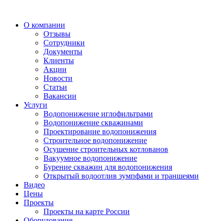
О компании
Отзывы
Сотрудники
Документы
Клиенты
Акции
Новости
Статьи
Вакансии
Услуги
Водопонижение иглофильтрами
Водопонижение скважинами
Проектирование водопонижения
Строительное водопонижение
Осушение строительных котлованов
Вакуумное водопонижение
Бурение скважин для водопонижения
Открытый водоотлив зумпфами и траншеями
Видео
Цены
Проекты
Проекты на карте России
Оборудование