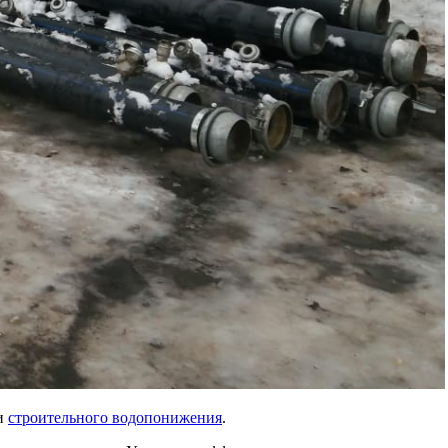
и
строительного водопонижения
.