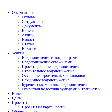
О компании
Отзывы
Сотрудники
Документы
Клиенты
Акции
Новости
Статьи
Вакансии
Услуги
Водопонижение иглофильтрами
Водопонижение скважинами
Проектирование водопонижения
Строительное водопонижение
Осушение строительных котлованов
Вакуумное водопонижение
Бурение скважин для водопонижения
Открытый водоотлив зумпфами и траншеями
Видео
Цены
Проекты
Проекты на карте России
Оборудование