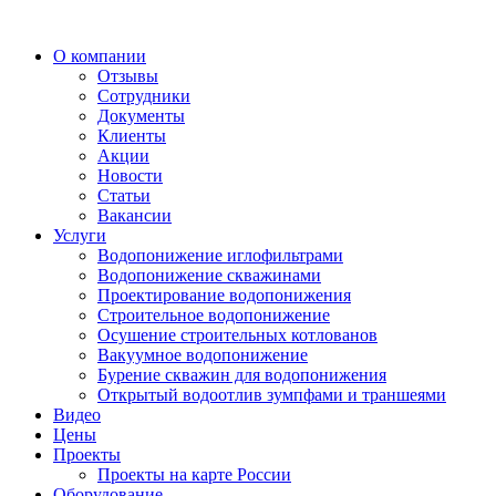
О компании
Отзывы
Сотрудники
Документы
Клиенты
Акции
Новости
Статьи
Вакансии
Услуги
Водопонижение иглофильтрами
Водопонижение скважинами
Проектирование водопонижения
Строительное водопонижение
Осушение строительных котлованов
Вакуумное водопонижение
Бурение скважин для водопонижения
Открытый водоотлив зумпфами и траншеями
Видео
Цены
Проекты
Проекты на карте России
Оборудование