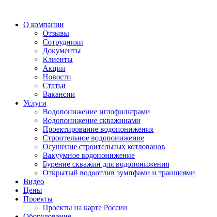
О компании
Отзывы
Сотрудники
Документы
Клиенты
Акции
Новости
Статьи
Вакансии
Услуги
Водопонижение иглофильтрами
Водопонижение скважинами
Проектирование водопонижения
Строительное водопонижение
Осушение строительных котлованов
Вакуумное водопонижение
Бурение скважин для водопонижения
Открытый водоотлив зумпфами и траншеями
Видео
Цены
Проекты
Проекты на карте России
Оборудование