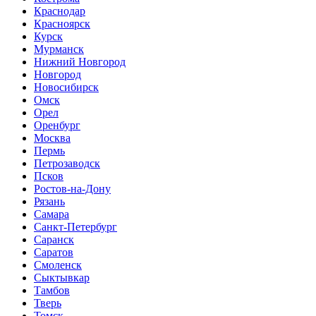
Краснодар
Красноярск
Курск
Мурманск
Нижний Новгород
Новгород
Новосибирск
Омск
Орел
Оренбург
Москва
Пермь
Петрозаводск
Псков
Ростов-на-Дону
Рязань
Самара
Санкт-Петербург
Саранск
Саратов
Смоленск
Сыктывкар
Тамбов
Тверь
Томск